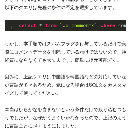
以下のクエリは先程の条件の否定を選択しています。
select
 * 
from
`wp_comments`
where
 comm
しかし、本手順ではスパムフラグを付与しているだけで実
際にコメントデータを削除しているわけではないので、神
経質にならなくても大丈夫です。簡単に復元可能です。
因みに、上記クエリは中国語や韓国語などの対応していな
い言語が多々あるため、気になる場合はSQL文をカスタマ
イズして使ってください。
本当はひらがなを含まないという条件だけで絞り込むつも
りでしたが、なぜかうまくいかなかったので、上記のよう
に言語ごとに弾くようにしました。