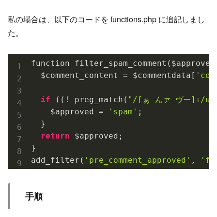
私の場合は、以下のコードを functions.php に追記しまし
た。
function filter_spam_comment($approved,
  $comment_content = $commentdata[
'com
if
 ((! preg_match(
"/[ぁ-んァ-ヴー]+/u"
    $approved = 
'spam'
;

  }

return
 $approved;

}

add_filter(
'pre_comment_approved'
, 
'fi
手順