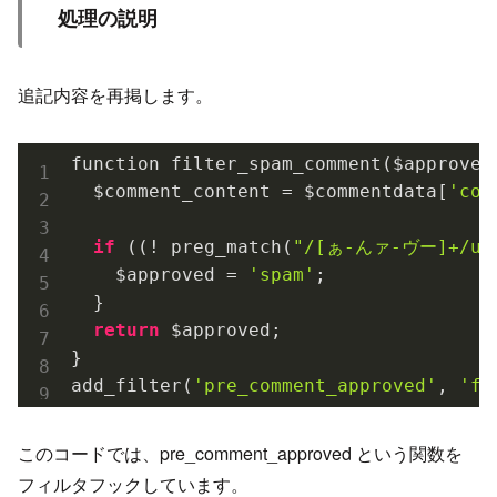
処理の説明
追記内容を再掲します。
function filter_spam_comment($approved,
  $comment_content = $commentdata[
'com
if
 ((! preg_match(
"/[ぁ-んァ-ヴー]+/u"
    $approved = 
'spam'
;

  }

return
 $approved;

}

add_filter(
'pre_comment_approved'
, 
'fi
このコードでは、pre_comment_approved という関数を
フィルタフックしています。