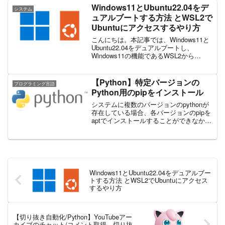
ット・デメリットを入れながら説...
Windows11とUbuntu22.04をデ
システム
ュアルブートする方法 とWSL2で
Ubuntuにアクセスするやり方
こんにちは。本記事では、Windows11と
Ubuntu22.04をデュアルブートし、
Windows11の機能であるWSL2から
Ubuntu側のファイルを読み書きできるよ
うにします。こうすることで、普通に
Linuxをブートすることもできつつ...
【Python】特定バージョンの
プログラミング言語
Python用のpipをインストール
システムに複数のバージョンのpythonが
存在している場合、各バージョンのpipを
aptでインストールすることができなかっ
たので、対処法を記載しておきます。例
えば、デフォルトでpython3.6が入ってい
て、python3.7用のpipをイ...
Windows11とUbuntu22.04をデュアルブー
トする方法 とWSL2でUbuntuにアクセス
するやり方
【切り抜き自動化/Python】YouTubeアー
カイブのチャット/コメント取得、切り抜