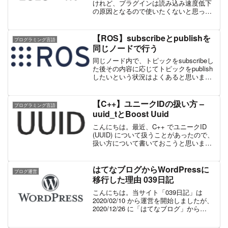
けれど、プラグインは読み込み速度低下
の原因となるので使いたくないと思って
いる方は多いのではないでしょうか。ま
た、すべての記事に対して数式表示設定
をしてしまうと、数式がない記事まで数
【ROS】subscribeとpublishを
プログラミング言語
式表示設定を読み込んでし...
同じノードで行う
同じノード内で、トピックをsubscribeし
た後その内容に応じてトピックをpublish
したいという状況はよくあると思いま
す。ROS Wiki ではこの方法についてあま
り触れていないので、ここにまとめてお
きます。同じノードで行うためには、...
【C++】ユニークIDの扱い方 –
プログラミング言語
uuid_tとBoost Uuid
こんにちは。最近、C++ でユニークID
(UUID) について扱うことがあったので、
扱い方について書いておこうと思いま
す。UUID概要UUID (Universally Unique
Identifier) とは、ID用に使われる 128...
はてなブログからWordPressに
ブログ運営
移行した理由 039日記
こんにちは。当サイト「039日記」は
2020/02/10 から運営を開始しましたが、
2020/12/26 に「はてなブログ」から
「WordPress」へ移行しました。この記
事では、移行した理由をそれぞれのメリ