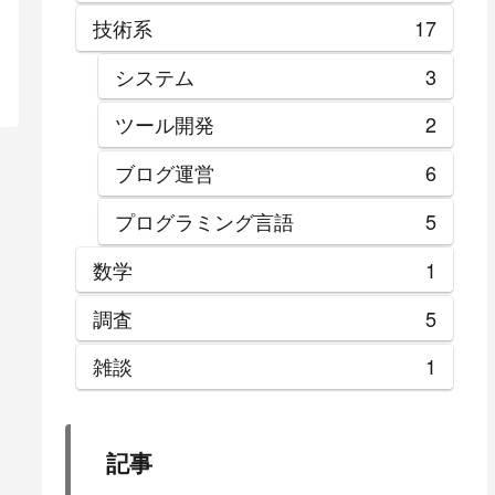
技術系
17
システム
3
ツール開発
2
ブログ運営
6
プログラミング言語
5
数学
1
調査
5
雑談
1
記事