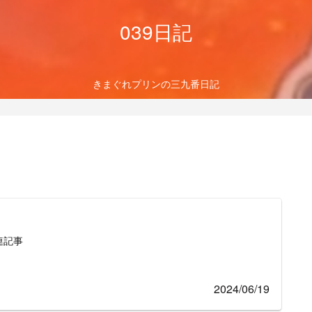
039日記
きまぐれプリンの三九番日記
連記事
2024/06/19