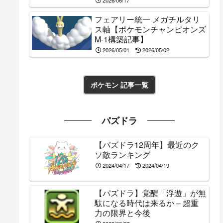
2026/06/17
フェアリー統一 メガチルタリ
ス軸【ポケモンチャンピオンズ
M-1構築記事】
2026/05/01
2026/05/02
ポケモン 記事一覧
パズドラ
【パズドラ12周年】最近のク
ソ敵ランキング
2024/04/17
2024/04/19
【パズドラ】覚醒「浮遊」が無
駄になる時代は来るか – 超重
力の限界と今後