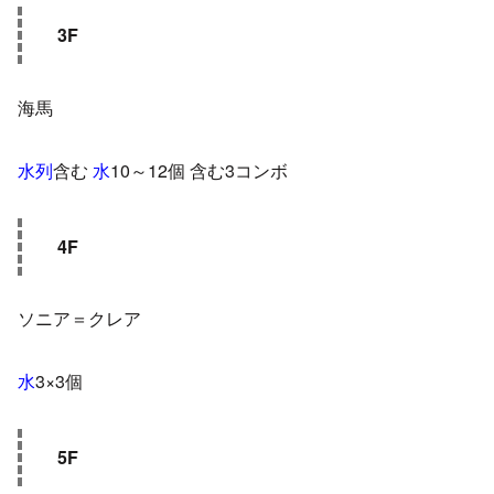
3F
海馬
水列
含む
水
10～12個 含む3コンボ
4F
ソニア＝クレア
水
3×3個
5F