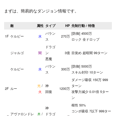
まずは、簡易的なダンジョン情報です。
敵
属性
タイプ
HP
先制行動 / 特徴
バラン
[防御] 4500万
1F
ケルピー
水
270万
ス
ロック 全ドロップ
ドラゴ
ジャルゴ
闇
ン
3億
目覚め 超暗闇 99ターン
悪魔
バラン
[防御] 5000万
ケルピー
水
300万
ス
スキル封印 10ターン
ダメージ吸収 150万 999
光
/
神
ターン
2F
ルー
1200万
火
回復
攻撃力減少 0.01倍 5ター
ン
根性 50%
神
コンボ吸収 7以下 999ター
アヴァロンドレ
木
/
ドラゴ