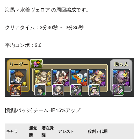
海馬 × 水着ヴェロア の周回編成です。
クリアタイム：2分30秒 ～ 2分35秒
平均コンボ：2.6
[覚醒バッジ] チームHP15%アップ
超覚
潜在覚
キャラ
アシスト
役割 / 代用
醒
醒