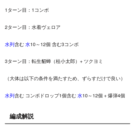
1ターン目：1コンボ
2ターン目：水着ヴェロア
水列
含む
水
10～12個 含む3コンボ
3ターン目：転生貂蝉（桂小太郎）+ ツクヨミ
（大体は以下の条件を満たすため、ずらすだけで良い）
水列
含む コンボドロップ1個含む
水
10～12個 + 爆弾4個
編成解説