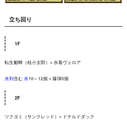
立ち回り
1F
転生貂蝉（桂小太郎）+ 水着ヴェロア
水列
含む
水
10～12個 + 爆弾5個
2F
ツクヨミ（サンクレッド）+ ドナルドダック