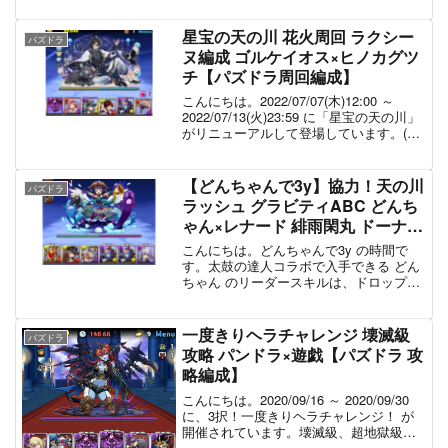
ロウィンのお菓子袋」が入手できます。
今回は、ヴェロアキティ × ファデル...
星宝の天の川 花火周回 ラクシー
パズドラ
ヌ編成 ゴルケイオス×ヒノカグツ
チ【パズドラ周回編成】
こんにちは。2022/07/07(木)12:00 ～
2022/07/13(火)23:59 に「星宝の天の川」
がリニューアルして登場しています。(過
去開催: 2020/07/06 ～ 2020/07/12)このダ
ンジョンでは、プラスポイント...
【どんちゃんで3y】協力！天の川
パズドラ
ラッシュ グラビティABC どんち
ゃん×レナード 緋雨閑丸 ドーナ
【パズドラ周回編成】
こんにちは。どんちゃんで3y の時間で
す。太鼓の達人コラボで入手できる どん
ちゃん のリーダースキルは、ドロップ操
作時に太鼓の音が鳴るというものです。
これを3人マルチで使用することで、太鼓
の音をみんなに響かせようという企画で
一度きりヘラチャレンジ 壊滅級
パズドラ
す。今回は、「協...
攻略 パンドラ×遊戯【パズドラ 攻
略編成】
こんにちは。2020/09/16 ～ 2020/09/30
に、3択！一度きりヘラチャレンジ！ が
開催されています。壊滅級、超地獄級、
中級 の3つの難易度があり、報酬はそれ