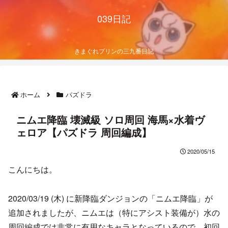
039日記
きまぐれプリンの三九番日記
ホーム
パズドラ
ニムエ降臨 壊滅級 ソロ周回 海馬×水着ヴ
ェロア【パズドラ 周回編成】
2020/05/15
こんにちは。
2020/03/19 (木) に新降臨ダンジョンの「ニムエ降臨」が
追加されましたが、ニムエは（特にアシスト装備が）水の
周回編成では非常に有用なキャラとなっているので、初回