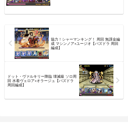
ぞれ +20000、魔法石8個、30万モンスタ
ーポイント となってい...
協力！シャーマンキング！ 周回 無課金編
成 マシンノア×ユージオ【パズドラ 周回
編成】
ドット・ヴァルキリー降臨 壊滅級 ソロ周
回 水着ヴェロア×オラージュ【パズドラ
周回編成】