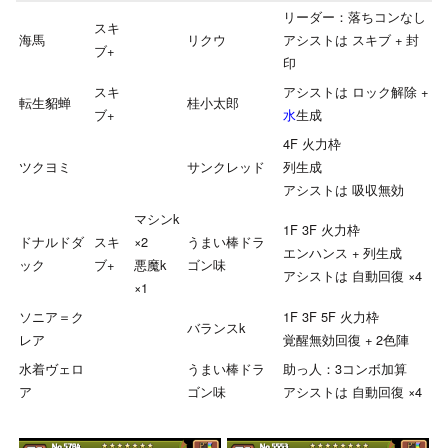
リーダー：落ちコンなし
スキ
海馬
リクウ
アシストは スキブ + 封
ブ+
印
スキ
アシストは ロック解除 +
転生貂蝉
桂小太郎
ブ+
水
生成
4F 火力枠
ツクヨミ
サンクレッド
列生成
アシストは 吸収無効
マシンk
1F 3F 火力枠
ドナルドダ
スキ
×2
うまい棒ドラ
エンハンス + 列生成
ック
ブ+
悪魔k
ゴン味
アシストは 自動回復 ×4
×1
ソニア＝ク
1F 3F 5F 火力枠
バランスk
レア
覚醒無効回復 + 2色陣
水着ヴェロ
うまい棒ドラ
助っ人：3コンボ加算
ア
ゴン味
アシストは 自動回復 ×4