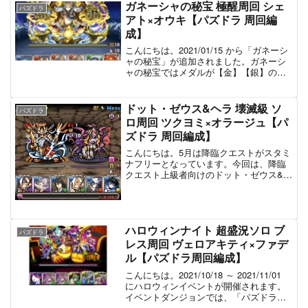
ガネーシャの秘宝 極醒周回 シェ
パズドラ
アト×オウキ【パズドラ 周回編
成】
こんにちは。2021/01/15 から「ガネーシ
ャの秘宝」が追加されました。ガネーシ
ャの秘宝ではメダルが【金】【銀】のみ
ドロップし、極醒キャラをリーダーにす
ると追加で【金】1枚を入手できます。ダ
ンジョン内容はやや面倒ですが、ガネー
ドット・ゼウス&ヘラ 壊滅級 ソ
パズドラ
シャの財窟...
ロ周回 ツクヨミ×オラージュ【パ
ズドラ 周回編成】
こんにちは。5月は降臨クエストがスタミ
ナフリーとなっています。今回は、降臨
クエスト上級者向けのドット・ゼウス&ヘ
ラの周回編成を紹介します。このダンジ
ョンは、全体的にギミックの種類が多い
ダンジョンとなっています。周回の様子
は以下の動画で確認で...
ハロウィンナイト 超盛況ソロ ブ
パズドラ
レス周回 ヴェロアキティ×ファデ
ル【パズドラ周回編成】
こんにちは。2021/10/18 ～ 2021/11/01
にハロウィンイベントが開催されます。
イベントダンジョンでは、「パズドラ仮
装祭のキャンディ」等と交換できる「ハ