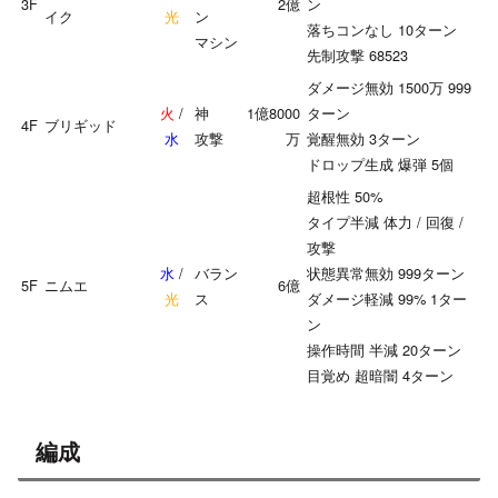
3F
2億
ン
イク
光
ン
落ちコンなし 10ターン
マシン
先制攻撃 68523
ダメージ無効 1500万 999
火
/
神
1億8000
ターン
4F
ブリギッド
水
攻撃
万
覚醒無効 3ターン
ドロップ生成 爆弾 5個
超根性 50%
タイプ半減 体力 / 回復 /
攻撃
水
/
バラン
状態異常無効 999ターン
5F
ニムエ
6億
光
ス
ダメージ軽減 99% 1ター
ン
操作時間 半減 20ターン
目覚め 超暗闇 4ターン
編成