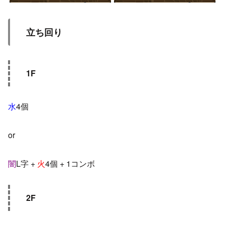
立ち回り
1F
水
4個
or
闇
L字 +
火
4個 + 1コンボ
2F