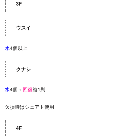
3F
ウスイ
水
4個以上
クナシ
水
4個 +
回復
縦1列
欠損時はシェアト使用
4F