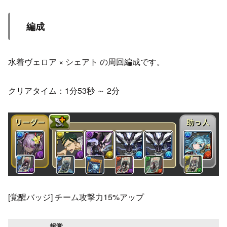
編成
水着ヴェロア × シェアト の周回編成です。
クリアタイム：1分53秒 ～ 2分
[覚醒バッジ] チーム攻撃力15%アップ
超覚