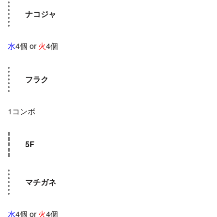
ナコジャ
水
4個 or
火
4個
フラク
1コンボ
5F
マチガネ
水
4個 or
火
4個