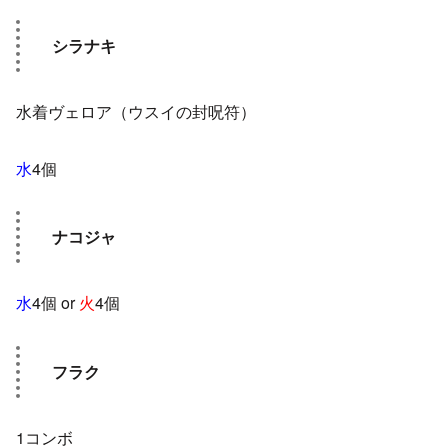
シラナキ
水着ヴェロア（ウスイの封呪符）
水
4個
ナコジャ
水
4個 or
火
4個
フラク
1コンボ