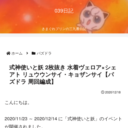
039日記
きまぐれプリンの三九番日記
ホーム
パズドラ
式神使いと妖 2枚抜き 水着ヴェロア×シェ
アト リュウウンサイ・キョザンサイ【パ
ズドラ 周回編成】
2020/12/18
こんにちは。
2020/11/23 ～ 2020/12/14 に「式神使いと妖」のイベント
が開催されました。