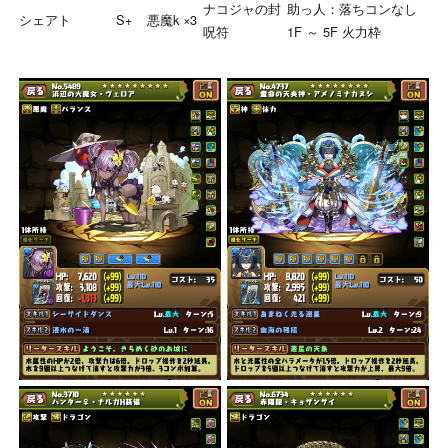
ナコジャの封
助っ人：落ちコンなし
シェアト
S+
悪魔k ×3
呪符
1F ～ 5F 火力枠