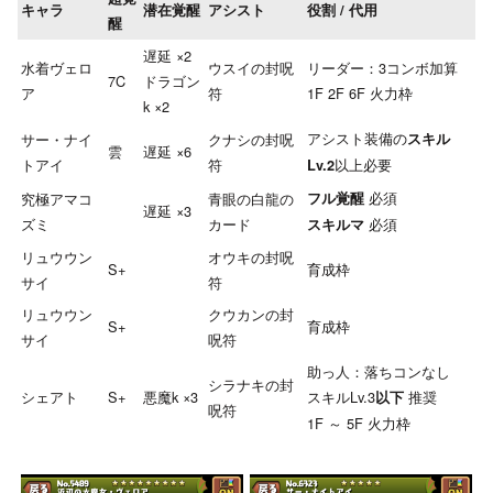
キャラ
潜在覚醒
アシスト
役割 / 代用
醒
遅延 ×2
水着ヴェロ
ウスイの封呪
リーダー：3コンボ加算
7C
ドラゴン
ア
符
1F 2F 6F 火力枠
k ×2
アシスト装備の
サー・ナイ
クナシの封呪
スキル
雲
遅延 ×6
トアイ
符
以上必要
Lv.2
必須
究極アマコ
青眼の白龍の
フル覚醒
遅延 ×3
ズミ
カード
必須
スキルマ
リュウウン
オウキの封呪
S+
育成枠
サイ
符
リュウウン
クウカンの封
S+
育成枠
サイ
呪符
助っ人：落ちコンなし
シラナキの封
シェアト
S+
悪魔k ×3
スキルLv.3
推奨
以下
呪符
1F ～ 5F 火力枠