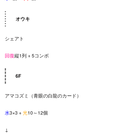
オウキ
シェアト
回復
縦1列 + 5コンボ
6F
アマコズミ（青眼の白龍のカード）
水
3×3 +
光
10～12個
↓