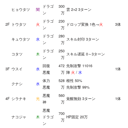
ドラゴ
300
ヒョウタツ
闇
雲 2×2 3ターン
ン
万
ドラゴ
230
2F
トウタツ
火
ドロップ変換 1色→
火
3体
ン
万
ドラゴ
280
キュウタツ
水
スキル封印 3ターン
ン
万
ドラゴ
250
コタツ
木
スキル遅延 0～3ターン
ン
万
回復
472
先制攻撃 11016
3F
ウスイ
水
1体
悪魔
万
陣
火
/
水
体力
528
根性 50%
クナシ
水
悪魔
万
先制攻撃 99%
悪魔
560
4F
シラナキ
光
覚醒無効 3ターン
1体
神
万
悪魔
700
ナコジャ
木
ドラゴ
HP固定 20万
万
ン