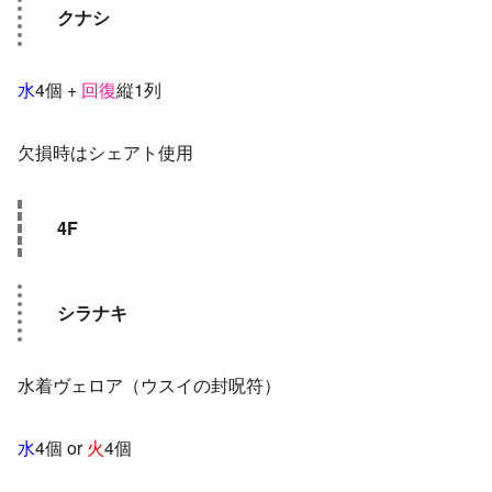
クナシ
水
4個 +
回復
縦1列
欠損時はシェアト使用
4F
シラナキ
水着ヴェロア（ウスイの封呪符）
水
4個 or
火
4個