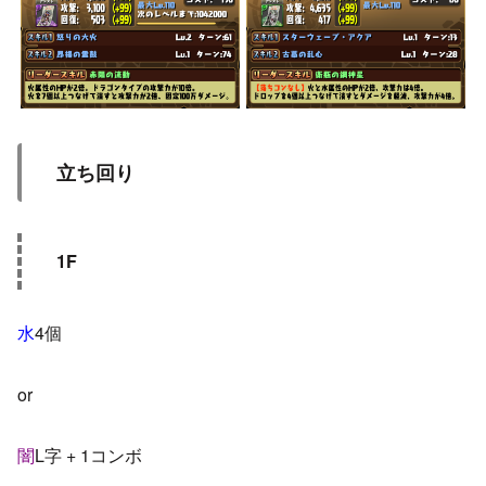
立ち回り
1F
水
4個
or
闇
L字 + 1コンボ