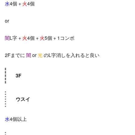
水
4個 +
火
4個
or
闇
L字 +
火
4個 +
火
5個 + 1コンボ
2Fまでに
闇
or
光
のL字消しを入れると良い
3F
ウスイ
水
4個以上