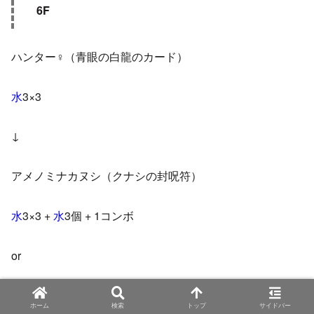
6F
ハンター♀（青眼の白龍のカード）
水
3×3
↓
アメノミナカヌシ（クナシの封呪符）
水
3×3 +
水
3個 + 1コンボ
or
水
3×3 + 3コンボ
ホーム
検索
トップ
サイドバー