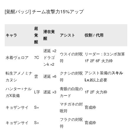
[覚醒バッジ] チーム攻撃力15%アップ
超
潜在覚
キャラ
覚
アシスト
役割 / 代用
醒
醒
遅延 ×2
ウスイの封呪
リーダー：3コンボ加算
水着ヴェロア
7C
ドラゴ
符
1F 2F 6F 火力枠
ンk ×2
アシスト装備の
転生アメノミナ
クナシの封呪
スキル
雲
遅延 ×6
カヌシ
符
以上必要
Lv.2
ハンター♀ナル
青眼の白龍の
L字
遅延 ×3
1F 2F 火力枠
ガX装備
カード
マチガネの封
キョザンサイ
S+
育成枠
呪符
フラクの封呪
キョザンサイ
S+
育成枠
符