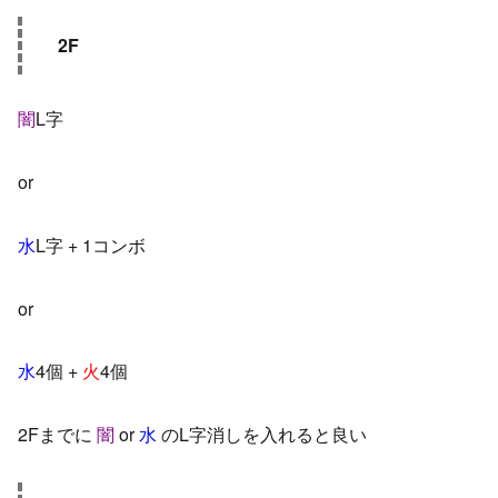
2F
闇
L字
or
水
L字 + 1コンボ
or
水
4個 +
火
4個
2Fまでに
闇
or
水
のL字消しを入れると良い