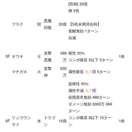
[防御] 20億
陣 5色
悪魔
フラク
闇
20億
【5色未満消去時】
回復
覚醒無効 1ターン
自滅
攻撃
588
根性 50%
5F
オウキ
火
1体
悪魔
万
コンボ吸収 5以下 5ターン
攻撃
630
マチガネ
火
属性吸収
光
/
闇
5ターン
神
万
超根性 50%
属性半減
光
/
闇
状態異常無効 999ターン
ダメージ無効 5000万 999
ターン
リュウウン
ドラゴ
コンボ吸収 8以下 10ター
6F
水
15億
1体
サイ
ン
ン