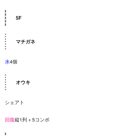
5F
マチガネ
水
4個
オウキ
シェアト
回復
縦1列 + 5コンボ