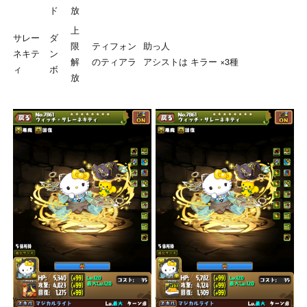
ド
放
上
サレー
ダ
限
ティフォン
助っ人
ネキテ
ン
解
のティアラ
アシストは キラー ×3種
ィ
ボ
放