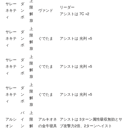
上
サレー
ダ
限
リーダー
ネキテ
ン
ヴァンド
解
アシストは 7C ×2
ィ
ボ
放
上
サレー
ダ
限
ネキテ
ン
ぐでたま
アシストは 光列 ×5
解
ィ
ボ
放
上
サレー
ダ
限
ネキテ
ン
ぐでたま
アシストは 光列 ×5
解
ィ
ボ
放
上
サレー
ダ
限
ネキテ
ン
ぐでたま
アシストは 光列 ×5
解
ィ
ボ
放
バ
上
アルシ
イ
限
アルキオネ
アシストは 3ターン属性吸収無効とサ
オン
ン
解
の金牛寝具
ブ攻撃力2倍、2ターンヘイスト