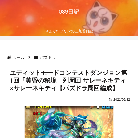
039日記
きまぐれプリンの三九番日記
ホーム
パズドラ
エディットモードコンテストダンジョン第
1回「黄昏の秘境」列周回 サレーネキティ
×サレーネキティ【パズドラ周回編成】
2022/08/12