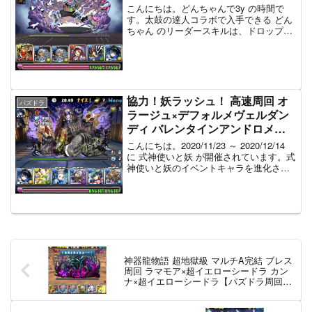
こんにちは。どんちゃんで3y の時間で
す。太鼓の達人コラボで入手できる どん
ちゃん のリーダースキルは、ドロップ操
作時に太鼓の音が鳴るというものです。
これを3人マルチで使用することで、太鼓
の音をみんなに響かせようという企画で
す。さて、このダ...
協力！妖ラッシュ！ 高速周回 オ
パズドラ
ラージュ×デフォルメヴェルダン
ディ バレンタインアンドロメダ×
オラージュ【パズドラ 周回編
こんにちは。2020/11/23 ～ 2020/12/14
成】
に 式神使いと妖 が開催されています。式
神使いと妖のイベントキャラを進化させ
るためには、ある程度ダンジョンドロッ
プの素材を集めておく必要があります。
今回は、3人マルチの周回編成を ...
神器龍物語 超地獄級 マルチA完結 ブレス
周回 ラマモア×超イエローシードラ カン
ナ×超イエローシードラ【パズドラ周回編
成】