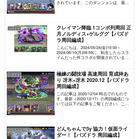
されています。このダンジョンは、最近
の降臨の中では比較的簡単なダンジョン
となっています。今回は、水着ヴェロア
× オラージュ の周回編成を紹介しま
す。...
クレイマン降臨 1コンボ列周回 正
パズドラ
月ノルディス×ゲルググ【パズド
ラ周回編成】
こんにちは。2024/05/24(金)10:00～
2024/06/10(月)09:59に、転生したらスラ
イムだった件コラボが開催されていま
す。そして、コラボダンジョンとして
「クレイマン降臨！」が登場していま
す。今回は、正月ノルディス×ゲルグ...
極練の闘技場 高速周回 育成枠あ
パズドラ
り 冴木×冴木 2020.12【パズドラ
周回編成】
この記事は 2020/12/04 時点でのもので
す。最新（2020/12/17）の周回編成につ
いては以下の記事をご覧ください。こん
にちは。新キャラの追加により周回編成
が更新されたため、新たにできた編成を
紹介します。育成枠ありの 冴木×冴木 ...
どんちゃんで3y 協力！仮面ライ
どんちゃんで3y
ダー！【パズドラ 周回編成】