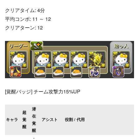
クリアタイム: 4分
平均コンボ: 11 ～ 12
クリアターン: 12
[覚醒バッジ] チーム攻撃力15%UP
潜
超
在
キャラ
覚
アシスト
役割 / 代用
覚
醒
醒