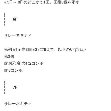
※ 5F ～ 8F のどこかで1回、回復3個を消す
6F
サレーネキティ
光列 ×1 + 光3個 ×2 に加えて、以下のいずれか
光3個
or お邪魔 含む2コンボ
or 3コンボ
7F
サレーネキティ