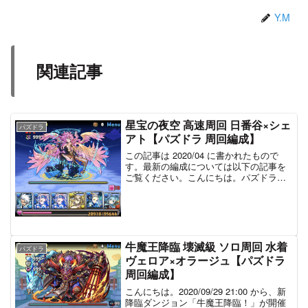
Y.M
関連記事
星宝の夜空 高速周回 日番谷×シェ
パズドラ
アト【パズドラ 周回編成】
この記事は 2020/04 に書かれたもので
す。最新の編成については以下の記事を
ご覧ください。こんにちは。パズドラ
で、星宝の夜空が10日間開催されます。
今回は、最終階層でたまドラが稀に出現
し、+297をドロップする仕様となってい
るようです。...
牛魔王降臨 壊滅級 ソロ周回 水着
パズドラ
ヴェロア×オラージュ【パズドラ
周回編成】
こんにちは。2020/09/29 21:00 から、新
降臨ダンジョン「牛魔王降臨！」が開催