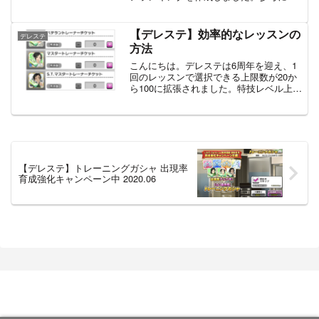
うぞ。スコアランキングMASTER楽曲
Lv.28順位楽曲スコア目安
1M@GIC☆26484742TAKU INOUE SEL...
【デレステ】効率的なレッスンの
デレステ
方法
こんにちは。デレステは6周年を迎え、1
回のレッスンで選択できる上限数が20か
ら100に拡張されました。特技レベル上げ
用の最適なレッスン方法が分からず悩ん
でいる人も多いと思うので、この記事で
はオススメのレッスンのやり方を紹介し
ます。SSR、S...
【デレステ】トレーニングガシャ 出現率
育成強化キャンペーン中 2020.06
039日記