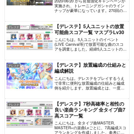
2020/06/20 から育成強化キャンペーンが
実施され、トレーニングガシャのライン
ナップが豪華になっています。270回の集
計結果を以下に記載します。 種類 出現率
ティアラ 9.6 ドレス 13.0 S.T.マスター
1.9 ベテラン 2...
【デレステ】5人ユニットの放置
デレステ
可能曲スコア一覧 マスプラLv30
こんにちは。5人ユニットのイベント
(LIVE Carnival等)で放置可能な曲のスコ
アを調査しました。経緯5人ユニットのみ
の場合はライフが通常よりも少ないた
め、クリスタルヒール込みでも放置の失
敗率が高めになっていました。そこで、
【デレステ】放置編成の仕組みと
デレステ
クリスタル...
編成解説
こんにちは。デレステをプレイするうえ
で非常に便利な放置編成の仕組みと編成
例を紹介します。放置編成とは、一度も
叩かずに楽曲をクリアすることのできる
編成のことを指します。放置編成を理解
するとデレステの仕様にも詳しくなるの
【デレステ】7秒高確率と相性の
デレステ
で、この機会に仕組みまで...
良い楽曲ランキング 全タイプ曲7
高スコア一覧
こんにちは。全タイプ曲MASTER、
MASTER+の楽曲Lvごとに、7高編成スコ
アランキングを作成しました。参考にど