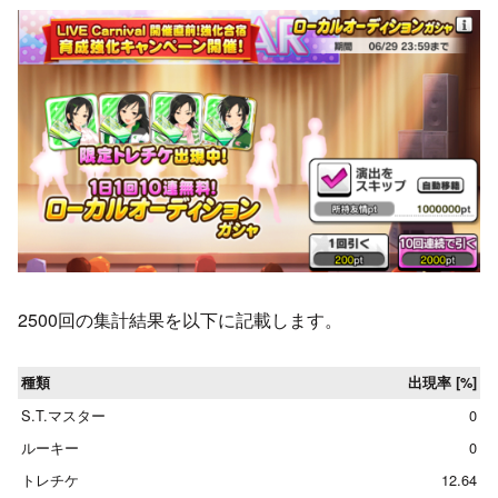
2500回の集計結果を以下に記載します。
種類
出現率 [%]
S.T.マスター
0
ルーキー
0
トレチケ
12.64